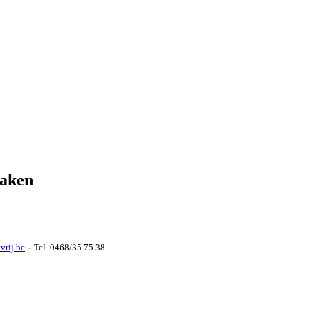
naken
-
vrij.be
Tel. 0468/35 75 38