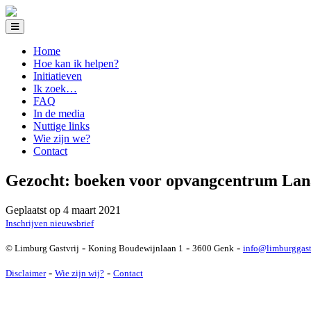
Home
Hoe kan ik helpen?
Initiatieven
Ik zoek…
FAQ
In de media
Nuttige links
Wie zijn we?
Contact
Gezocht: boeken voor opvangcentrum La
Geplaatst op 4 maart 2021
Inschrijven nieuwsbrief
-
-
-
© Limburg Gastvrij
Koning Boudewijnlaan 1
3600 Genk
info@limburggast
-
-
Disclaimer
Wie zijn wij?
Contact