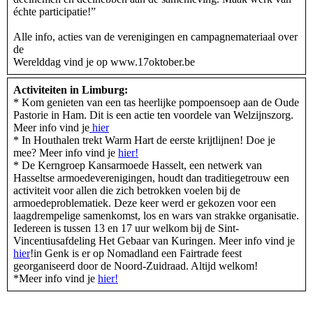
échte participatie!”
Alle info, acties van de verenigingen en campagnemateriaal over
de
Werelddag vind je op www.17oktober.be
Activiteiten in Limburg:
* Kom genieten van een tas heerlijke pompoensoep aan de Oude
Pastorie in Ham. Dit is een actie ten voordele van Welzijnszorg.
Meer info vind je
hier
* In Houthalen trekt Warm Hart de eerste krijtlijnen! Doe je
mee? Meer info vind je
hier!
* De Kerngroep Kansarmoede Hasselt, een netwerk van
Hasseltse armoedeverenigingen, houdt dan traditiegetrouw een
activiteit voor allen die zich betrokken voelen bij de
armoedeproblematiek. Deze keer werd er gekozen voor een
laagdrempelige samenkomst, los en wars van strakke organisatie.
Iedereen is tussen 13 en 17 uur welkom bij de Sint-
Vincentiusafdeling Het Gebaar van Kuringen. Meer info vind je
hier
!in Genk is er op Nomadland een Fairtrade feest
georganiseerd door de Noord-Zuidraad. Altijd welkom!
*Meer info vind je
hier!