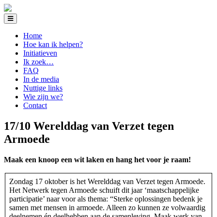
Home
Hoe kan ik helpen?
Initiatieven
Ik zoek…
FAQ
In de media
Nuttige links
Wie zijn we?
Contact
17/10 Werelddag van Verzet tegen
Armoede
Maak een knoop een wit laken en hang het voor je raam!
Zondag 17 oktober is het Werelddag van Verzet tegen Armoede.
Het Netwerk tegen Armoede schuift dit jaar ‘maatschappelijke
participatie’ naar voor als thema: “Sterke oplossingen bedenk je
samen met mensen in armoede. Alleen zo kunnen ze volwaardig
deelnemen én deelhebben aan de samenleving. Maak werk van