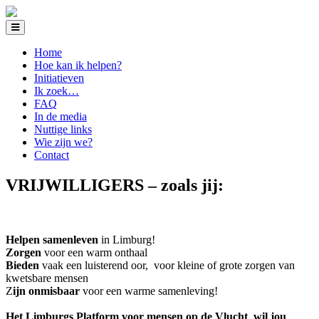
Home
Hoe kan ik helpen?
Initiatieven
Ik zoek…
FAQ
In de media
Nuttige links
Wie zijn we?
Contact
VRIJWILLIGERS – zoals jij:
Helpen samenleven
in Limburg!
Zorgen
voor een warm onthaal
Bieden
vaak een luisterend oor, voor kleine of grote zorgen van
kwetsbare mensen
Z
ijn onmisbaar
voor een warme samenleving!
Het Limburgs Platform voor mensen op de Vlucht wil jou